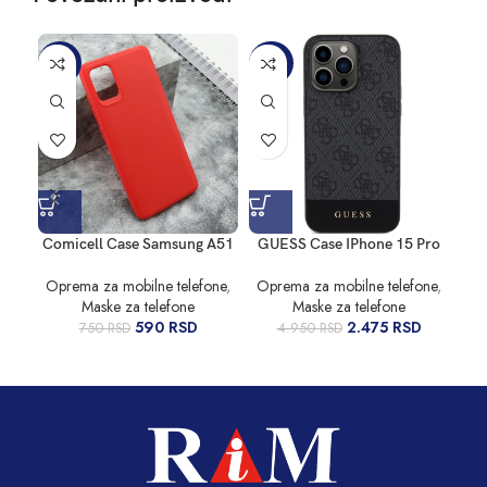
-21%
-50%
Comicell Case Samsung A51
GUESS Case IPhone 15 Pro
Mag
Oprema za mobilne telefone
,
Oprema za mobilne telefone
,
Maske za telefone
Maske za telefone
Op
590
RSD
2.475
RSD
750
RSD
4.950
RSD