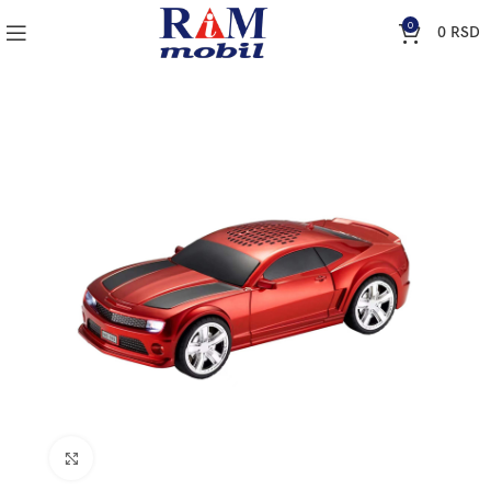
0
0
RSD
Klik za uvećanje