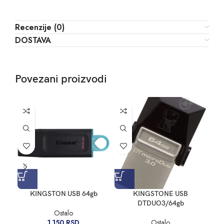
Recenzije (0)
DOSTAVA
Povezani proizvodi
KINGSTON USB 64gb
KINGSTONE USB
M
DTDUO3/64gb
Ostalo
1.150
RSD
Ostalo