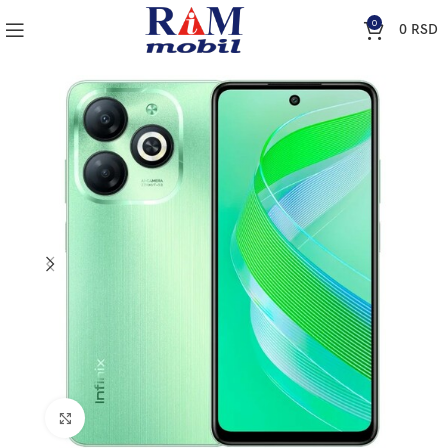
0
0
RSD
Klik za uvećanje