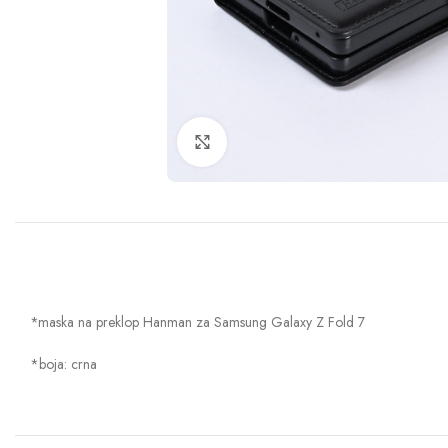
Klik za uvećanje
*maska na preklop Hanman za Samsung Galaxy Z Fold 7
*boja: crna