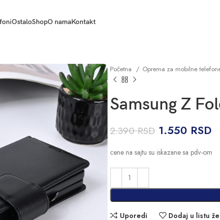
foni
Ostalo
Shop
O nama
Kontakt
Početna
Oprema za mobilne telefo
Samsung Z Fold
1.550
RSD
2.390
RSD
cene na sajtu su iskazane sa pdv-om
Uporedi
Dodaj u listu že