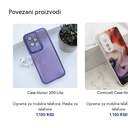
Povezani proizvodi
DODAJ U KORPU
DODAJ U KORPU
Case Honor 200 Lite
Comicell Case H
Oprema za mobilne telefone
,
Maske za
Oprema za mobilne tele
telefone
telefone
1.150
RSD
1.150
RSD