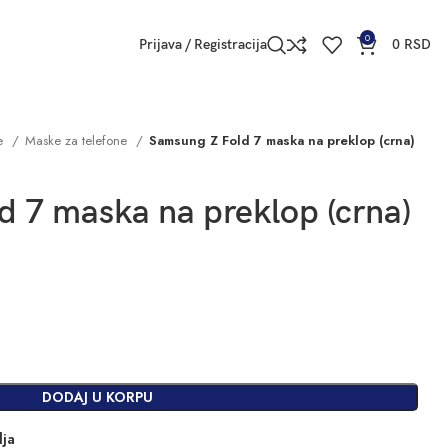
0
Prijava / Registracija
0
RSD
ne
Maske za telefone
Samsung Z Fold 7 maska na preklop (crna)
 7 maska na preklop (crna)
DODAJ U KORPU
lja