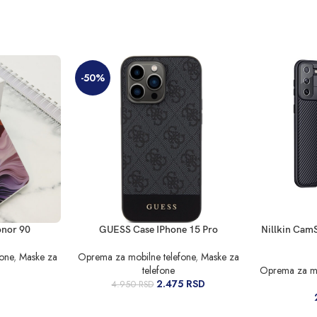
-50%
DODAJ U KORPU
DODAJ U KO
onor 90
GUESS Case IPhone 15 Pro
Nillkin Cam
fone
,
Maske za
Oprema za mobilne telefone
,
Maske za
telefone
Oprema za mo
2.475
RSD
4.950
RSD