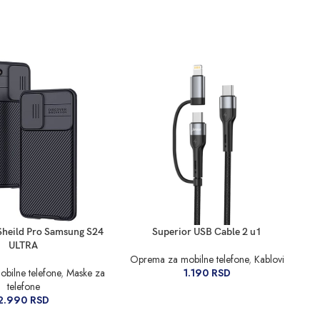
RPU
DODAJ U KORPU
DO
Sheild Pro Samsung S24
Superior USB Cable 2 u1
ULTRA
Oprema za mobilne telefone
,
Kablovi
Op
bilne telefone
,
Maske za
1.190
RSD
telefone
2.990
RSD