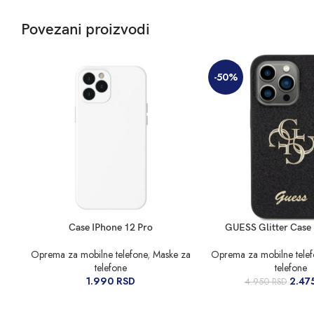
Povezani proizvodi
-50%
DODAJ U KORPU
DODAJ U KORPU
Case IPhone 12 Pro
GUESS Glitter Case
Oprema za mobilne telefone
,
Maske za
Oprema za mobilne tele
telefone
telefone
1.990
RSD
2.47
4.950
RSD