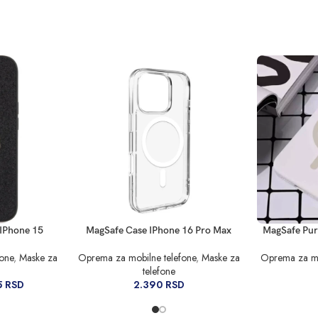
DODAJ U KORPU
DODAJ U KO
 IPhone 15
MagSafe Case IPhone 16 Pro Max
MagSafe Pur
fone
,
Maske za
Oprema za mobilne telefone
,
Maske za
Oprema za mo
telefone
5
RSD
2.390
RSD