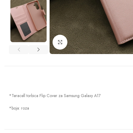
Klik za uvećanje
*Teracell torbica Flip Cover za Samsung Galaxy A17
*boja: roza