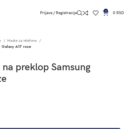
0
Prijava / Registracija
0
RSD
ne
Maske za telefone
 Galaxy A17 roze
a na preklop Samsung
ze