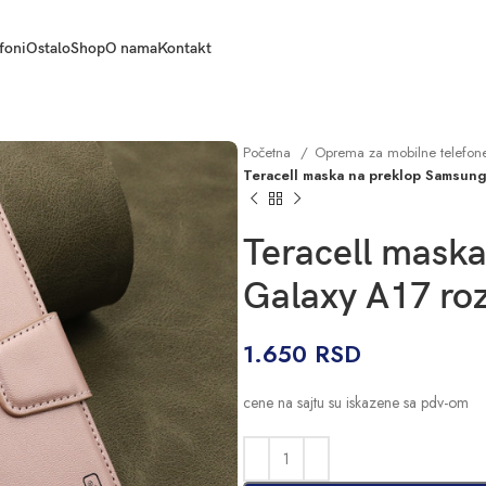
foni
Ostalo
Shop
O nama
Kontakt
Početna
Oprema za mobilne telefo
Teracell maska na preklop Samsung
Teracell mask
Galaxy A17 ro
1.650
RSD
cene na sajtu su iskazene sa pdv-om