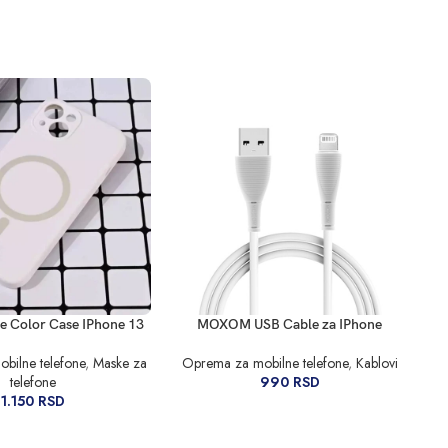
RPU
DODAJ U KORPU
DO
e Color Case IPhone 13
MOXOM USB Cable za IPhone
bilne telefone
,
Maske za
Oprema za mobilne telefone
,
Kablovi
O
telefone
990
RSD
1.150
RSD