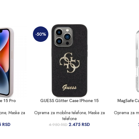
-50%
DODAJ U KORPU
DODAJ U KO
e 15 Pro
GUESS Glitter Case IPhone 15
MagSafe Ca
fone
,
Maske za
Oprema za mobilne telefone
,
Maske za
Oprema za mo
telefone
5
RSD
2.475
RSD
4.950
RSD