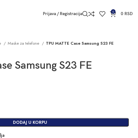
0
Prijava / Registracija
0
RSD
ne
Maske za telefone
TPU MATTE Case Samsung S23 FE
se Samsung S23 FE
DODAJ U KORPU
lja