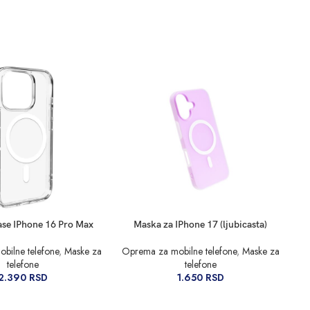
RPU
DODAJ U KORPU
DO
se IPhone 16 Pro Max
Maska za IPhone 17 (ljubicasta)
Ni
bilne telefone
,
Maske za
Oprema za mobilne telefone
,
Maske za
telefone
telefone
Op
2.390
RSD
1.650
RSD