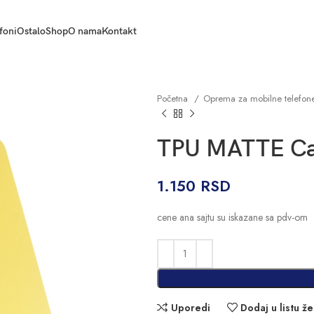
foni
Ostalo
Shop
O nama
Kontakt
Početna
Oprema za mobilne telefo
TPU MATTE Ca
1.150
RSD
cene ana sajtu su iskazane sa pdv-om
Uporedi
Dodaj u listu že