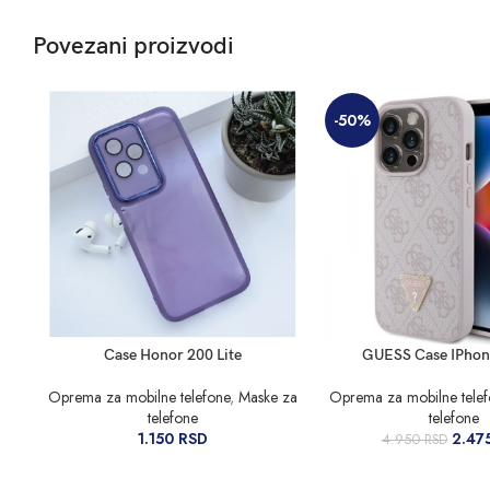
Povezani proizvodi
-50%
DODAJ U KORPU
DODAJ U KORPU
Case Honor 200 Lite
GUESS Case IPhon
Oprema za mobilne telefone
,
Maske za
Oprema za mobilne tele
telefone
telefone
1.150
RSD
2.47
4.950
RSD