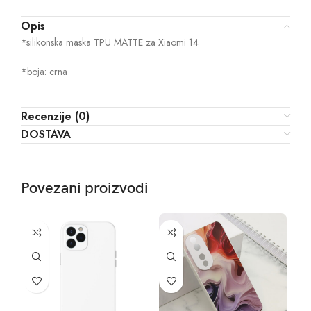
Opis
*silikonska maska TPU MATTE za Xiaomi 14
*boja: crna
Recenzije (0)
DOSTAVA
Povezani proizvodi
-5