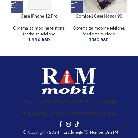
Case IPhone 12 Pro
Comicell Case Honor 90
GU
Oprema za mobilne telefone
,
Oprema za mobilne telefone
,
Op
Maske za telefone
Maske za telefone
1.990
RSD
1.150
RSD
POLITIKA PRIVATNOSI
UGOVOR O ODUSTAJANJU
REKLAMACIJA I POVRAT ROBE
ISPORUKA PAKETA
| © Copyright - 2024 |
Izrada sajta 👋 NumberOneTM