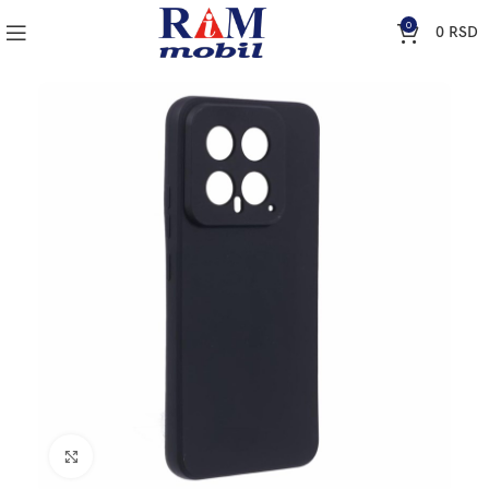
0
0
RSD
Klik za uvećanje