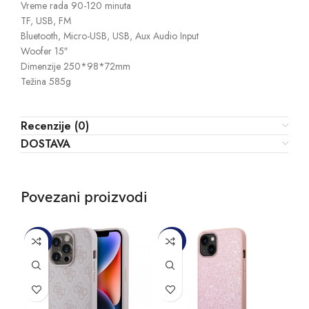
Vreme rada 90-120 minuta
TF, USB, FM
Bluetooth, Micro-USB, USB, Aux Audio Input
Woofer 15″
Dimenzije 250*98*72mm
Težina 585g
Recenzije (0)
DOSTAVA
Povezani proizvodi
-50%
-50%
-5