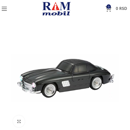
0
0
RSD
Klik za uvećanje