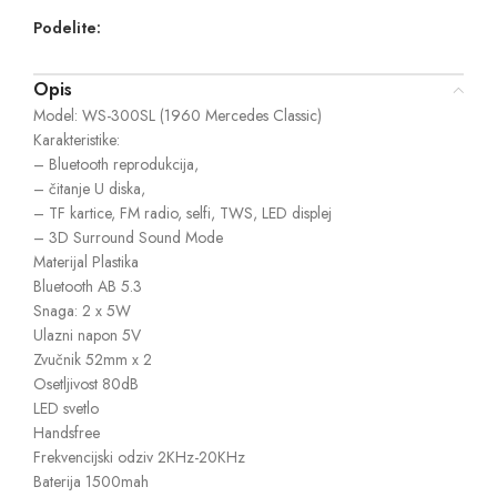
Podelite:
Opis
Model: WS-300SL (1960 Mercedes Classic)
Karakteristike:
– Bluetooth reprodukcija,
– čitanje U diska,
– TF kartice, FM radio, selfi, TWS, LED displej
– 3D Surround Sound Mode
Materijal Plastika
Bluetooth AB 5.3
Snaga: 2 x 5W
Ulazni napon 5V
Zvučnik 52mm x 2
Osetljivost 80dB
LED svetlo
Handsfree
Frekvencijski odziv 2KHz-20KHz
Baterija 1500mah