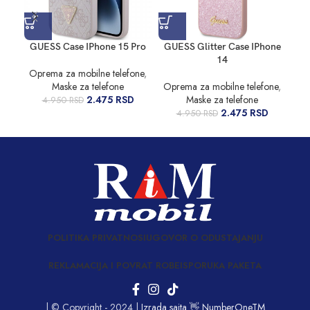
GUESS Case IPhone 15 Pro
GUESS Glitter Case IPhone
GU
14
Oprema za mobilne telefone
,
Maske za telefone
Oprema za mobilne telefone
,
Op
2.475
RSD
Maske za telefone
4.950
RSD
2.475
RSD
4.950
RSD
POLITIKA PRIVATNOSI
UGOVOR O ODUSTAJANJU
REKLAMACIJA I POVRAT ROBE
ISPORUKA PAKETA
| © Copyright - 2024 |
Izrada sajta 👋 NumberOneTM